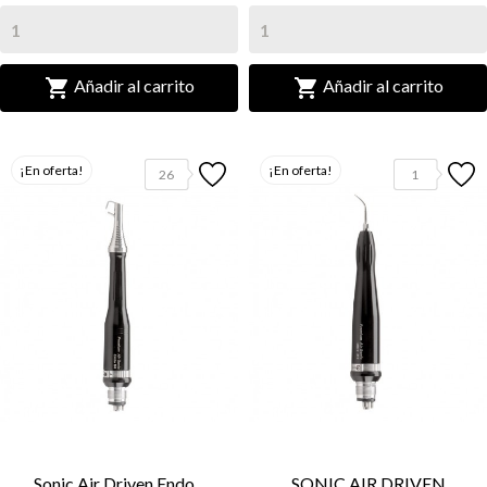


Añadir al carrito
Añadir al carrito
¡En oferta!
¡En oferta!
26
1
Sonic Air Driven Endo...
SONIC AIR DRIVEN