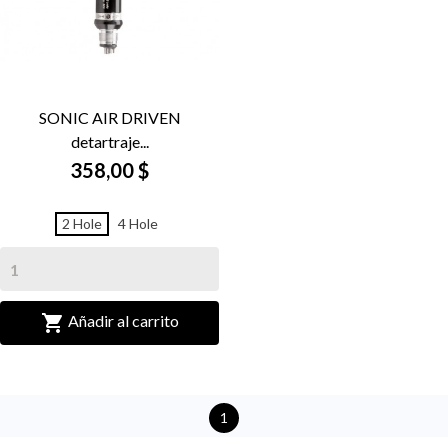
SONIC AIR DRIVEN
detartraje...
358,00 $
2 Hole
4 Hole

Añadir al carrito
1