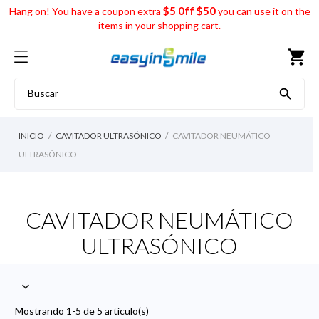
$5 0ff $50
Hang on! You have a coupon extra
you can use it on the
items in your shopping cart.
shopping_cart

INICIO
CAVITADOR ULTRASÓNICO
CAVITADOR NEUMÁTICO
ULTRASÓNICO
CAVITADOR NEUMÁTICO
ULTRASÓNICO

Mostrando 1-5 de 5 artículo(s)