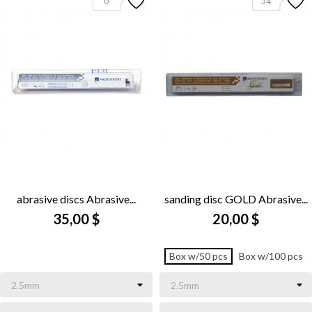
0
34
abrasive discs Abrasive...
sanding disc GOLD Abrasive...
35,00 $
20,00 $
Box w/50 pcs
Box w/100 pcs