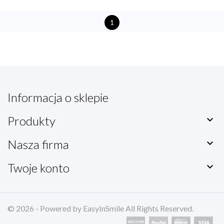
1
Informacja o sklepie
Produkty

Nasza firma

Twoje konto

© 2026 - Powered by EasyInSmile All Rights Reserved.