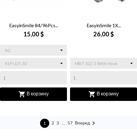
EasyinSmile 84/96Pcs...
EasyinSmile 1X...
15,00 $
26,00 $


В корзину
В корзину

…
Вперед
2
3
57
1