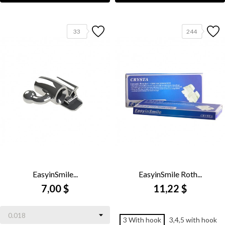
33
244
EasyinSmile...
EasyinSmile Roth...
7,00 $
11,22 $
3 With hook
3,4,5 with hook