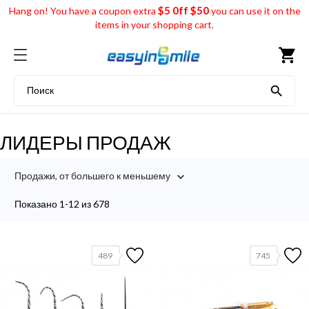
$5 0ff $50
Hang on! You have a coupon extra
you can use it on the
items in your shopping cart.
shopping_cart

ЛИДЕРЫ ПРОДАЖ
Продажи, от большего к меньшему

Показано 1-12 из 678
489
745