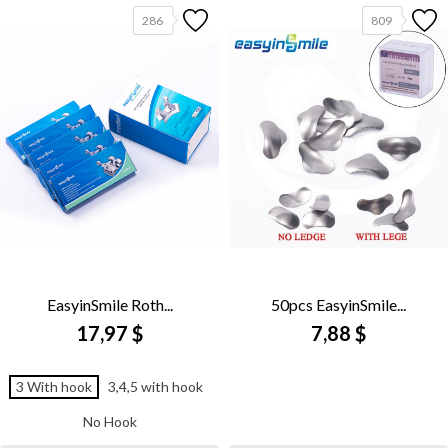
286
809
EasyinSmile Roth...
50pcs EasyinSmile...
17,97 $
7,88 $
3 With hook
3,4,5 with hook
No Hook