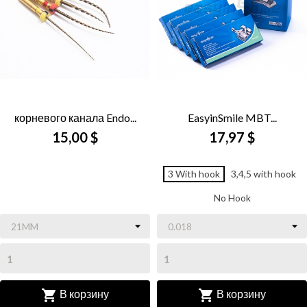
корневого канала Endo...
EasyinSmile MBT...
15,00 $
17,97 $
3 With hook
3,4,5 with hook
No Hook


В корзину
В корзину