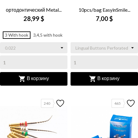
ортодонтический Metal...
10pcs/bag EasyinSmile...
28,99 $
7,00 $
3 With hook
3,4,5 with hook


В корзину
В корзину
240
465