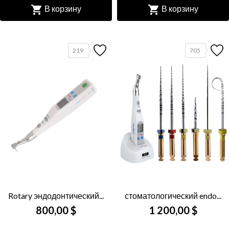


В корзину
В корзину
219
705
Rotary эндодонтический...
стоматологический endo...
800,00 $
1 200,00 $