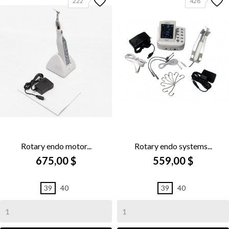
222
428
Rotary endo motor...
Rotary endo systems...
675,00 $
559,00 $
39
40
39
40