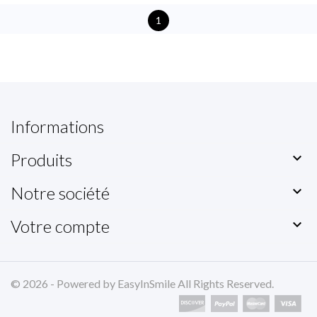
1
Informations
Produits

Notre société

Votre compte

© 2026 - Powered by EasyInSmile All Rights Reserved.