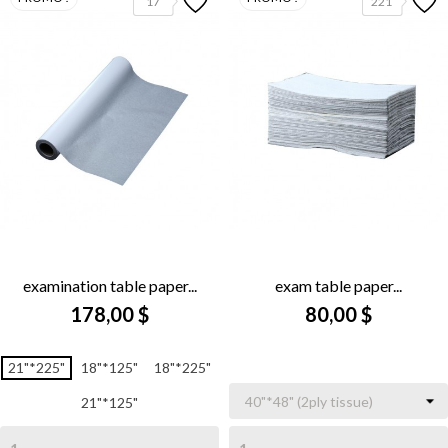
17
221
examination table paper...
exam table paper...
178,00 $
80,00 $
21"*225"
18"*125"
18"*225"
21"*125"