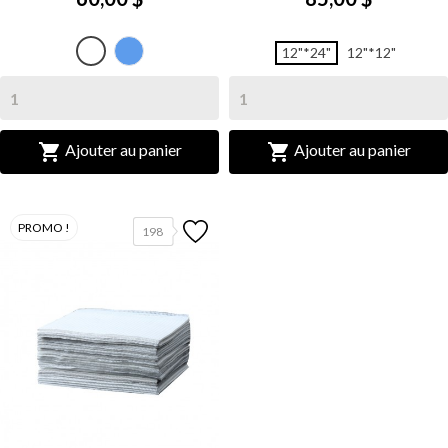
Blue
White
12"*24"
12"*12"


Ajouter au panier
Ajouter au panier
PROMO !
198