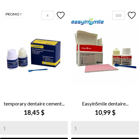
PROMO !
4
105
temporary dentaire cement...
EasyinSmile dentaire...
18,45 $
10,99 $