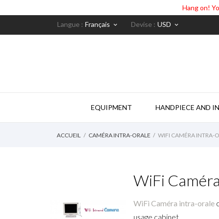
Hang on! Yo
Langue :
Français
Devise :
USD
keyboard_arrow_down
keyboard_arrow_down
EQUIPMENT
HANDPIECE AND I
ACCUEIL
CAMÉRA INTRA-ORALE
WIFI CAMÉRA INTRA-
WiFi Caméra 
WiFi Caméra intra-orale
c
usage cabinet.