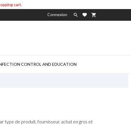
hopping cart.
Connexion

shopping_cart

INFECTION CONTROL AND EDUCATION
r type de produit, fournisseur, achat en gros et