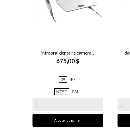
intraoral dentaire camera...
da

APERÇU RAPIDE
675,00 $
39
40
NTSC
PAL
Ajouter au panier