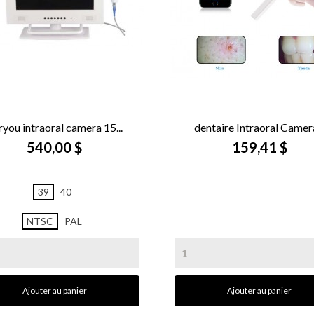
ryou intraoral camera 15...
dentaire Intraoral Camera


APERÇU RAPIDE
540,00 $
APERÇU RAPIDE
159,41 $
39
40
NTSC
PAL
Ajouter au panier
Ajouter au panier