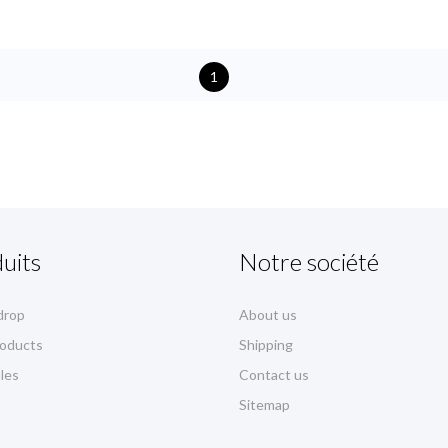
1
uits
Notre société
drop
About us
oducts
Shipping
les
Contact us
Sitemap