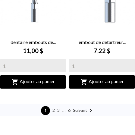
dentaire embouts de...
embout de détartreur...
11,00 $
7,22 $


Ajouter au panier
Ajouter au panier

…
Suivant
2
3
6
1