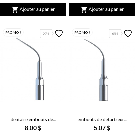


Ajouter au panier
Ajouter au panier
PROMO !
PROMO !
271
654
dentaire embouts de...
embouts de détartreur...
8,00 $
5,07 $