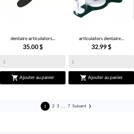
dentaire articulators...
articulators dentaire...
35,00 $
32,99 $


Ajouter au panier
Ajouter au panier

…
Suivant
2
3
7
1