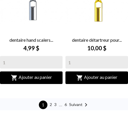
dentaire hand scalers...
dentaire détartreur pour...
4,99 $
10,00 $


Ajouter au panier
Ajouter au panier

…
Suivant
2
3
6
1