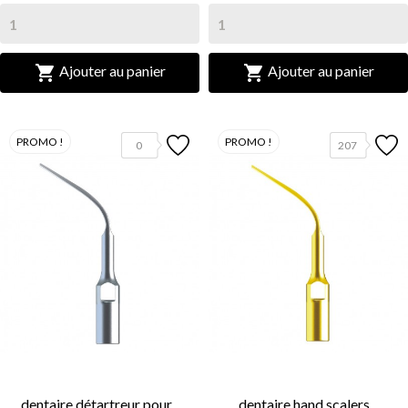


Ajouter au panier
Ajouter au panier
PROMO !
PROMO !
0
207
dentaire détartreur pour...
dentaire hand scalers...