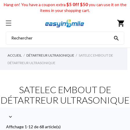
$5 0ff $50
Hang on! You have a coupon extra
you can use it on the
items in your shopping cart.
shopping_cart

ACCUEIL
DÉTARTREUR ULTRASONIQUE
SATELEC EMBOUT DE
DÉTARTREUR ULTRASONIQUE
SATELEC EMBOUT DE
DÉTARTREUR ULTRASONIQUE

Affichage 1-12 de 68 article(s)