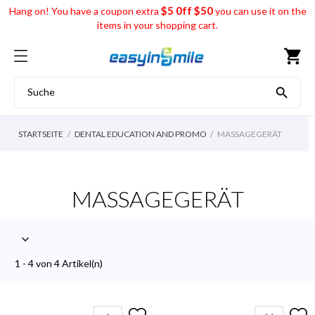
$5 0ff $50
Hang on! You have a coupon extra
you can use it on the
items in your shopping cart.
shopping_cart

STARTSEITE
DENTAL EDUCATION AND PROMO
MASSAGEGERÄT
MASSAGEGERÄT

1 - 4 von 4 Artikel(n)