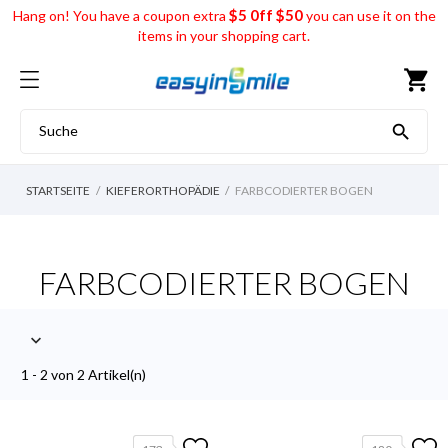
$5 0ff $50
Hang on! You have a coupon extra
you can use it on the
items in your shopping cart.
shopping_cart

STARTSEITE
KIEFERORTHOPÄDIE
FARBCODIERTER BOGEN
FARBCODIERTER BOGEN

1 - 2 von 2 Artikel(n)