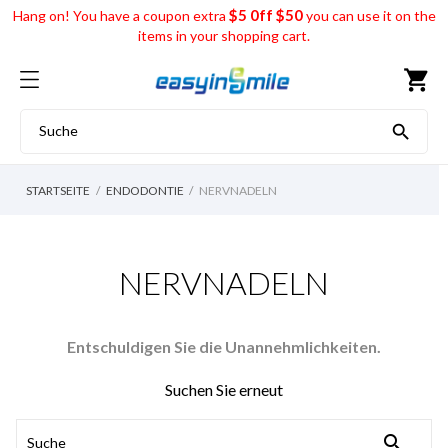
$5 0ff $50
Hang on! You have a coupon extra
you can use it on the
items in your shopping cart.
shopping_cart

STARTSEITE
ENDODONTIE
NERVNADELN
NERVNADELN
Entschuldigen Sie die Unannehmlichkeiten.
Suchen Sie erneut
