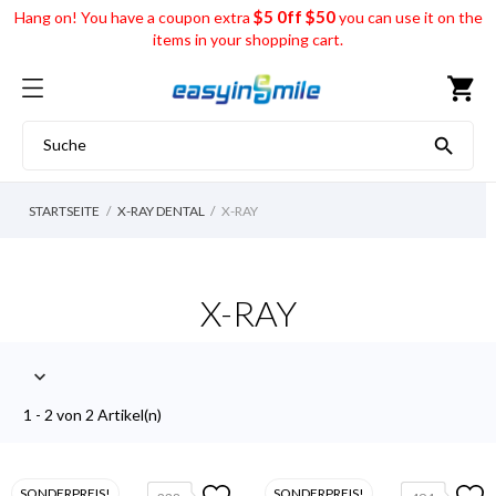
$5 0ff $50
Hang on! You have a coupon extra
you can use it on the
items in your shopping cart.
shopping_cart

STARTSEITE
X-RAY DENTAL
X-RAY
X-RAY

1 - 2 von 2 Artikel(n)
SONDERPREIS!
SONDERPREIS!