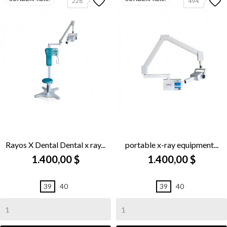
228
494
Rayos X Dental Dental x ray...
portable x-ray equipment...
1.400,00 $
1.400,00 $
39
40
39
40