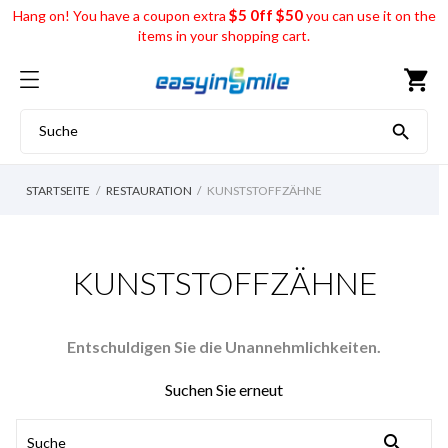
$5 0ff $50
Hang on! You have a coupon extra
you can use it on the
items in your shopping cart.
shopping_cart

STARTSEITE
RESTAURATION
KUNSTSTOFFZÄHNE
KUNSTSTOFFZÄHNE
Entschuldigen Sie die Unannehmlichkeiten.
Suchen Sie erneut
