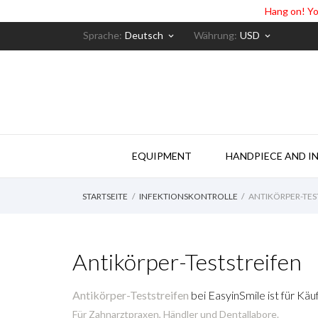
Hang on! Yo
Sprache:
Deutsch
Währung:
USD
keyboard_arrow_down
keyboard_arrow_down
EQUIPMENT
HANDPIECE AND I
STARTSEITE
INFEKTIONSKONTROLLE
ANTIKÖRPER-TES
Antikörper-Teststreifen
Antikörper-Teststreifen
bei EasyinSmile ist für Käu
Für Zahnarztpraxen, Händler und Dentallabore.