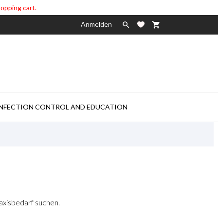
hopping cart.
Anmelden

shopping_cart

INFECTION CONTROL AND EDUCATION
raxisbedarf suchen.