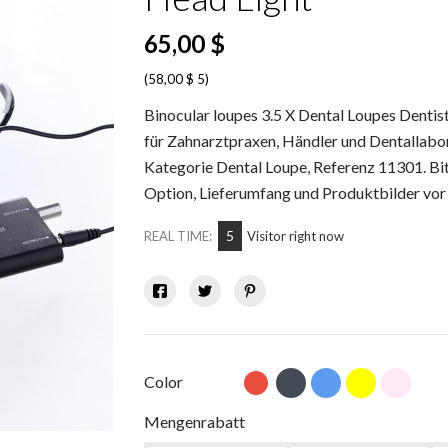
65,00 $
(58,00 $ 5)
Binocular loupes 3.5 X Dental Loupes Denti
für Zahnarztpraxen, Händler und Dentallabor
Kategorie Dental Loupe, Referenz 11301. Bit
Option, Lieferumfang und Produktbilder vor 
10
REAL TIME:
Visitor right now
Black
Blue
Yellow
Silver
Color
Red
Mengenrabatt