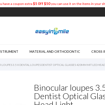
$5 0ff $50
u have a coupon extra
you can use it on the items in your s
NSTRUMENT
MATERIAL AND ORTHODONTIC
CROSS 
 LOUPES 3.5 X DENTAL LOUPES DENTIST OPTICAL GLASSES 420MM MIT LED HEAD
Binocular loupes 3.
Dentist Optical Gl
Head Light