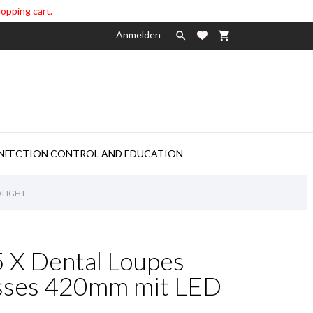
hopping cart.
Anmelden

shopping_cart

INFECTION CONTROL AND EDUCATION
 LIGHT
5 X Dental Loupes
asses 420mm mit LED