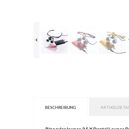

BESCHREIBUNG
ARTIKELDETA
Binocular loupes 3.5 X Dental Loupes 