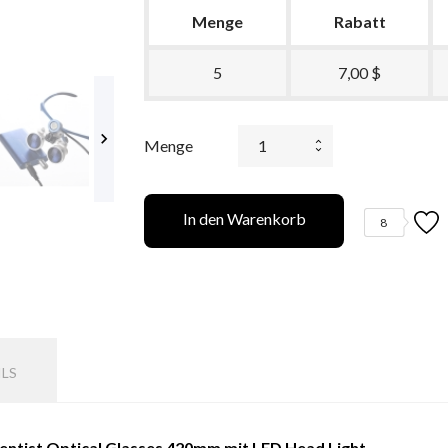
Menge
Rabatt
5
7,00 $

Menge
In den Warenkorb
8
ILS
Dentist Optical Glasses 420mm mit LED Head Light