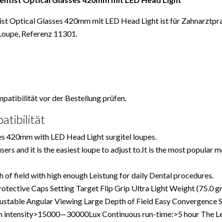
ist Optical Glasses 420mm mit LED Head Light ist für Zahnarztpr
Loupe, Referenz 11301.
atibilität vor der Bestellung prüfen.
tibilität
es 420mm with LED Head Light surgitel loupes.
s and it is the easiest loupe to adjust to.It is the most popular
h of field with high enough Leistung for daily Dental procedures.
tective Caps Setting Target Flip Grip Ultra Light Weight (75.0 g
table Angular Viewing Large Depth of Field Easy Convergence S
gh intensity>15000—30000Lux Continuous run-time:>5 hour The Lei