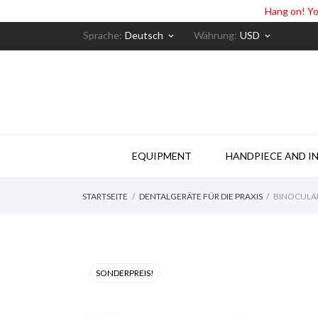
Hang on! Yo
Sprache:
Deutsch
Währung:
USD
keyboard_arrow_down
keyboard_arrow_down
EQUIPMENT
HANDPIECE AND I
STARTSEITE
DENTALGERÄTE FÜR DIE PRAXIS
BINOCULAR
SONDERPREIS!